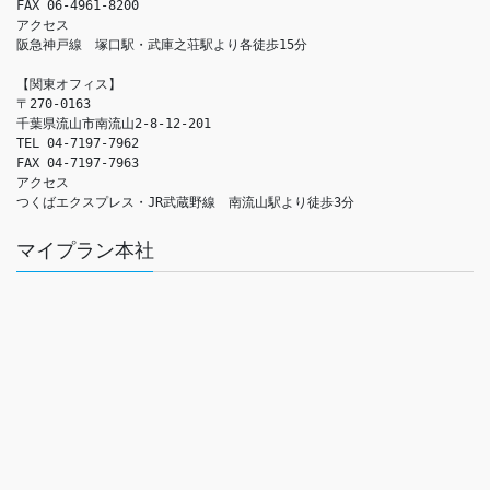
FAX 06-4961-8200

アクセス　

阪急神戸線　塚口駅・武庫之荘駅より各徒歩15分

【関東オフィス】

〒270-0163

千葉県流山市南流山2-8-12-201

TEL 04-7197-7962

FAX 04-7197-7963

アクセス　

つくばエクスプレス・JR武蔵野線　南流山駅より徒歩3分
マイプラン本社