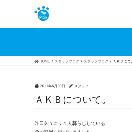
コ
ナ
ン
ビ
テ
ゲ
ン
ー
ツ
シ
へ
ョ
ス
ン
キ
に
ッ
移
HOME
スタッフブログ
スタッフブログ
ＡＫＢにつ
プ
動
2011年6月20日
スタッフ
ＡＫＢについて。
昨日久々に，１人暮らししている