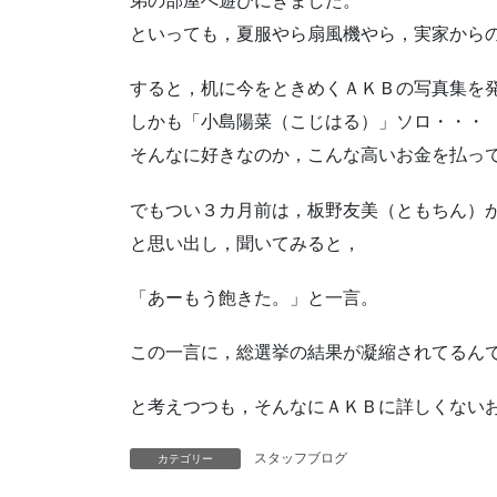
弟の部屋へ遊びにきました。
といっても，夏服やら扇風機やら，実家から
すると，机に今をときめくＡＫＢの写真集を
しかも「小島陽菜（こじはる）」ソロ・・・
そんなに好きなのか，こんな高いお金を払っ
でもつい３カ月前は，板野友美（ともちん）
と思い出し，聞いてみると，
「あーもう飽きた。」と一言。
この一言に，総選挙の結果が凝縮されてるん
と考えつつも，そんなにＡＫＢに詳しくない
スタッフブログ
カテゴリー