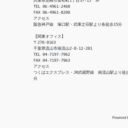
兵庫県尼崎市富松町1丁目37-15　3F

TEL 06-4961-2468

FAX 06-4961-8200

アクセス　

阪急神戸線　塚口駅・武庫之荘駅より各徒歩15分

【関東オフィス】

〒270-0163

千葉県流山市南流山2-8-12-201

TEL 04-7197-7962

FAX 04-7197-7963

アクセス　

つくばエクスプレス・JR武蔵野線　南流山駅より徒
分
Powered 