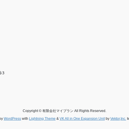
歩3
Copyright © 有限会社マイプラン All Rights Reserved.
by
WordPress
with
Lightning Theme
&
VK All in One Expansion Unit
by
Vektor,Inc.
t