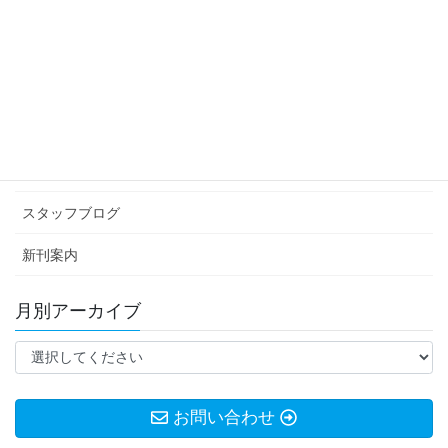
投
固
固
固
1
2
…
17
»
稿
定
定
定
ペ
ペ
ペ
ナ
カテゴリー アーカイブ
ー
ー
ー
ビ
ジ
ジ
ジ
イベント情報
ゲ
ー
お知らせ
シ
スタッフブログ
ョ
ン
新刊案内
月別アーカイブ
お問い合わせ