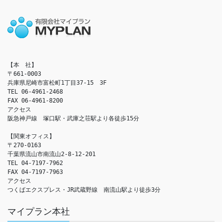
【本　社】

〒661-0003

兵庫県尼崎市富松町1丁目37-15　3F

TEL 06-4961-2468

FAX 06-4961-8200

アクセス　

阪急神戸線　塚口駅・武庫之荘駅より各徒歩15分

【関東オフィス】

〒270-0163

千葉県流山市南流山2-8-12-201

TEL 04-7197-7962

FAX 04-7197-7963

アクセス　

つくばエクスプレス・JR武蔵野線　南流山駅より徒歩3分
マイプラン本社