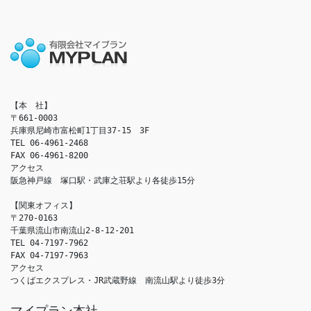
【本　社】

〒661-0003

兵庫県尼崎市富松町1丁目37-15　3F

TEL 06-4961-2468

FAX 06-4961-8200

アクセス　

阪急神戸線　塚口駅・武庫之荘駅より各徒歩15分

【関東オフィス】

〒270-0163

千葉県流山市南流山2-8-12-201

TEL 04-7197-7962

FAX 04-7197-7963

アクセス　

つくばエクスプレス・JR武蔵野線　南流山駅より徒歩3分
マイプラン本社