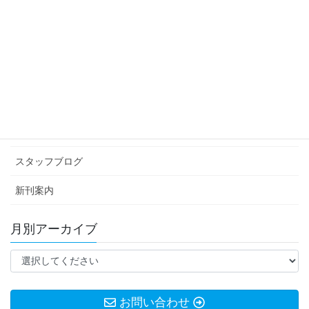
投
固
固
固
1
2
…
90
»
稿
定
定
定
ペ
ペ
ペ
ナ
カテゴリー アーカイブ
ー
ー
ー
ビ
ジ
ジ
ジ
イベント情報
ゲ
ー
お知らせ
シ
スタッフブログ
ョ
ン
新刊案内
月別アーカイブ
お問い合わせ