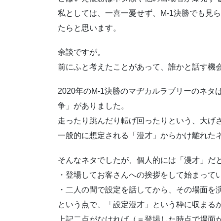
私としては、一喜一憂せず、M-1決勝でも見
たらと思います。
余談ですが。
前にふと考えたことがあって、誰かと話す機
2020年のM-1決勝のマヂカルラブリーのネ
争」がありました。
走ったり跳んだり転げ回ったりという、大げ
一般的に想定される「漫才」からかけ離れた
そんなネタでしたが、個人的には「漫才」だ
・登場してお客さんへの挨拶をして始まって
・二人の間で設定を話してから、その場面を
という点で、「設定漫才」という枠に収まる
上記二点がなければ（＝登場した時点で場面