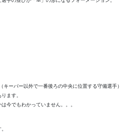
な選手の並びが「Ｍ」の形になるフォーメーション。
B（キーパー以外で一番後ろの中央に位置する守備選手）
あります。
かは今でもわかっていません。。。
す。