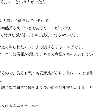
見ておく…という人がいたら、
才新人賞』で優勝しているので、
ら当然押さえているであろうコンビですね。
って付けた感があって申し訳なくなるやつです。
考えて練られたネタによる漫才をするコンビです。
ツッコミの展開が明快で、ネタの意図がちゃんとしてい
行くので、良くも悪くも安定感があり、賞レースで爆発
ん。
、順当な面白さで優勝までつかめる可能性も…！？ と
るかにも左右されるので、