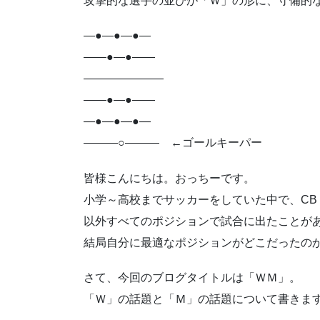
攻撃的な選手の並びが「Ｗ」の形に、守備的
―●―●―●―
――●―●――
―――――――
――●―●――
―●―●―●―
―――○――― ←ゴールキーパー
皆様こんにちは。おっちーです。
小学～高校までサッカーをしていた中で、C
以外すべてのポジションで試合に出たことが
結局自分に最適なポジションがどこだったの
さて、今回のブログタイトルは「ＷＭ」。
「Ｗ」の話題と「Ｍ」の話題について書きま