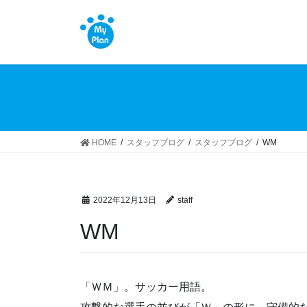
コ
ナ
ン
ビ
テ
ゲ
ン
ー
ツ
シ
へ
ョ
ス
ン
キ
に
ッ
移
HOME
スタッフブログ
スタッフブログ
WM
プ
動
2022年12月13日
staff
WM
「ＷＭ」。サッカー用語。