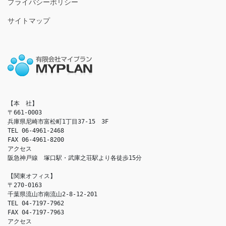
プライバシーポリシー
サイトマップ
【本　社】

〒661-0003

兵庫県尼崎市富松町1丁目37-15　3F

TEL 06-4961-2468

FAX 06-4961-8200

アクセス　

阪急神戸線　塚口駅・武庫之荘駅より各徒歩15分

【関東オフィス】

〒270-0163

千葉県流山市南流山2-8-12-201

TEL 04-7197-7962

FAX 04-7197-7963

アクセス　
