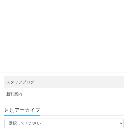
厄年は人の役に立つ『役年』にしようと 決めました。今年は最後
の厄年。『役年』にできたのかどう […]
投
固
固
固
固
«
1
…
158
159
160
»
稿
定
定
定
定
ペ
ペ
ペ
ペ
ナ
カテゴリー アーカイブ
ー
ー
ー
ー
ビ
ジ
ジ
ジ
ジ
イベント情報
ゲ
ー
お知らせ
シ
スタッフブログ
ョ
ン
新刊案内
月別アーカイブ